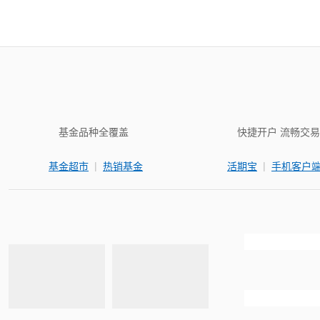
基金品种全覆盖
快捷开户 流畅交易
|
|
基金超市
热销基金
活期宝
手机客户