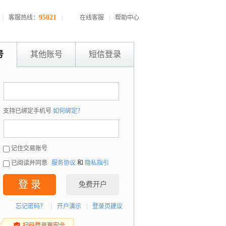
95021
|
客服热线：
|
在线客服
|
帮助中心
号
其他账号
短信登录
：
支持已绑定手机号
如何绑定？
：
记住交易账号
已阅读并同意
服务协议
和
隐私指引
登 录
免费开户
忘记密码？
|
开户演示
|
登录页建议
扫码登录更安全