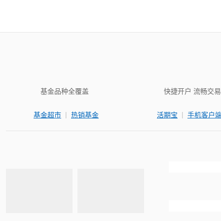
基金品种全覆盖
快捷开户 流畅交易
|
|
基金超市
热销基金
活期宝
手机客户