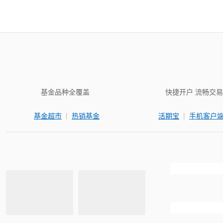
基金品种全覆盖
快捷开户 流畅交易
|
|
基金超市
热销基金
活期宝
手机客户