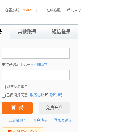
95021
|
客服热线：
|
在线客服
|
帮助中心
号
其他账号
短信登录
：
支持已绑定手机号
如何绑定？
：
记住交易账号
已阅读并同意
服务协议
和
隐私指引
登 录
免费开户
忘记密码？
|
开户演示
|
登录页建议
扫码登录更安全