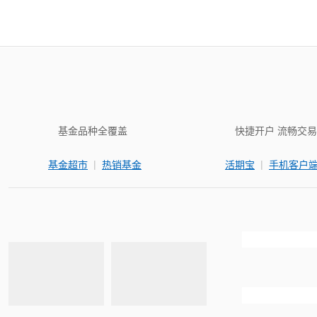
基金品种全覆盖
快捷开户 流畅交易
|
|
基金超市
热销基金
活期宝
手机客户