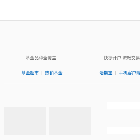
基金品种全覆盖
快捷开户 流畅交易
|
|
基金超市
热销基金
活期宝
手机客户