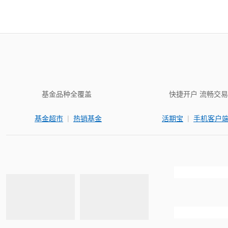
基金品种全覆盖
快捷开户 流畅交易
|
|
基金超市
热销基金
活期宝
手机客户