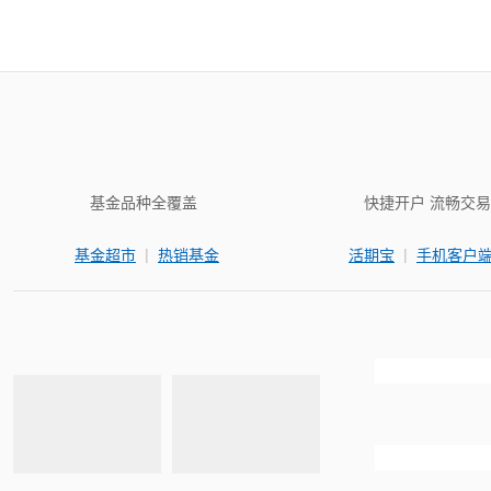
基金品种全覆盖
快捷开户 流畅交易
|
|
基金超市
热销基金
活期宝
手机客户