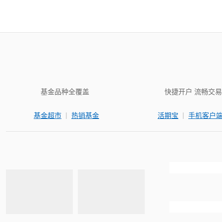
基金品种全覆盖
快捷开户 流畅交易
|
|
基金超市
热销基金
活期宝
手机客户