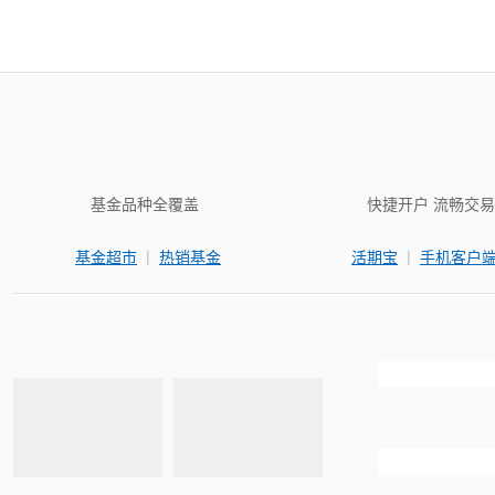
基金品种全覆盖
快捷开户 流畅交易
|
|
基金超市
热销基金
活期宝
手机客户