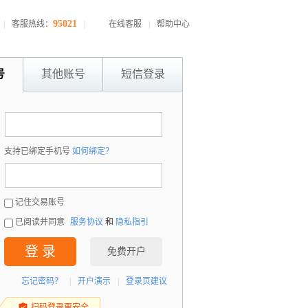
95021
|
客服热线：
|
在线客服
|
帮助中心
号
其他账号
短信登录
：
支持已绑定手机号
如何绑定？
：
记住交易账号
已阅读并同意
服务协议
和
隐私指引
登 录
免费开户
忘记密码？
|
开户演示
|
登录页建议
扫码登录更安全