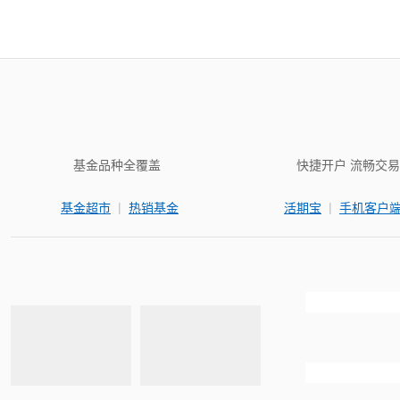
基金品种全覆盖
快捷开户 流畅交易
|
|
基金超市
热销基金
活期宝
手机客户