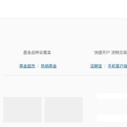
基金品种全覆盖
快捷开户 流畅交易
|
|
基金超市
热销基金
活期宝
手机客户