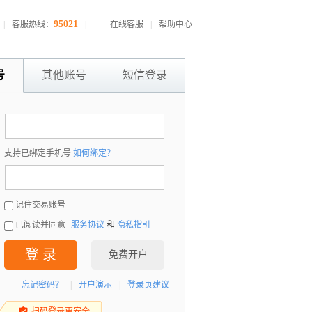
95021
|
客服热线：
|
在线客服
|
帮助中心
号
其他账号
短信登录
：
支持已绑定手机号
如何绑定？
：
记住交易账号
已阅读并同意
服务协议
和
隐私指引
登 录
免费开户
忘记密码？
|
开户演示
|
登录页建议
扫码登录更安全