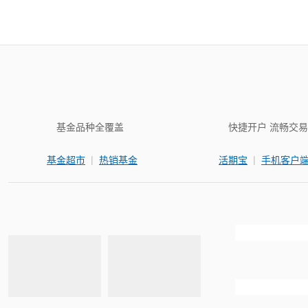
基金品种全覆盖
快捷开户 流畅交易
|
|
基金超市
热销基金
活期宝
手机客户