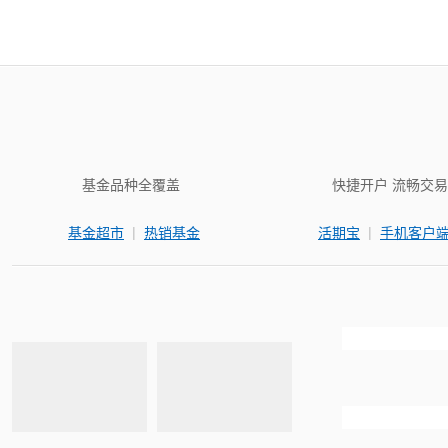
基金品种全覆盖
快捷开户 流畅交易
|
|
基金超市
热销基金
活期宝
手机客户