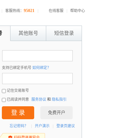
95021
|
客服热线：
|
在线客服
|
帮助中心
号
其他账号
短信登录
：
支持已绑定手机号
如何绑定？
：
记住交易账号
已阅读并同意
服务协议
和
隐私指引
登 录
免费开户
忘记密码？
|
开户演示
|
登录页建议
扫码登录更安全