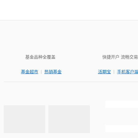
基金品种全覆盖
快捷开户 流畅交易
|
|
基金超市
热销基金
活期宝
手机客户