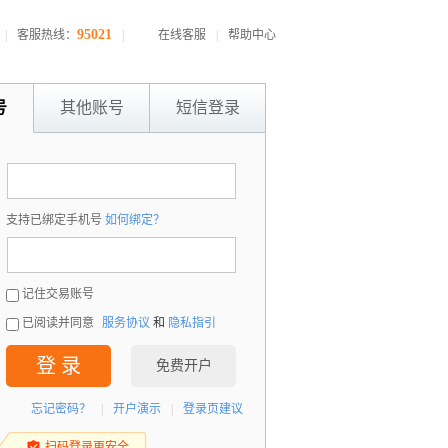
95021
|
客服热线：
|
在线客服
|
帮助中心
号
其他账号
短信登录
：
支持已绑定手机号
如何绑定？
：
记住交易账号
已阅读并同意
服务协议
和
隐私指引
登 录
免费开户
忘记密码？
|
开户演示
|
登录页建议
扫码登录更安全