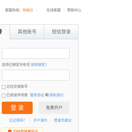
95021
|
客服热线：
|
在线客服
|
帮助中心
号
其他账号
短信登录
：
支持已绑定手机号
如何绑定？
：
记住交易账号
已阅读并同意
服务协议
和
隐私指引
登 录
免费开户
忘记密码？
|
开户演示
|
登录页建议
扫码登录更安全