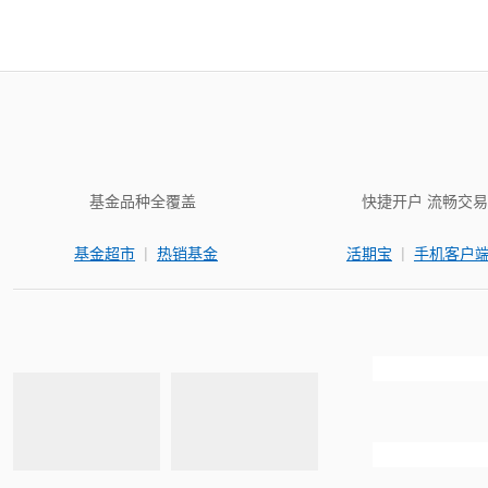
基金品种全覆盖
快捷开户 流畅交易
|
|
基金超市
热销基金
活期宝
手机客户