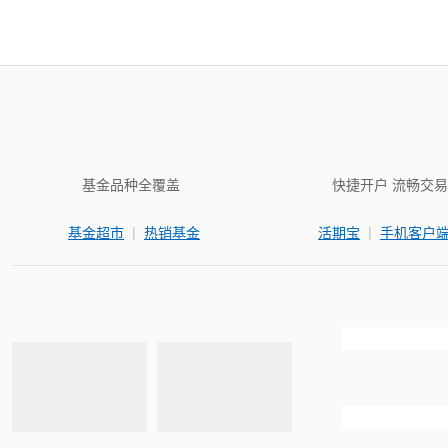
基金品种全覆盖
快捷开户 流畅交易
|
|
基金超市
热销基金
活期宝
手机客户