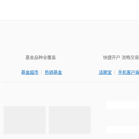
基金品种全覆盖
快捷开户 流畅交易
|
|
基金超市
热销基金
活期宝
手机客户