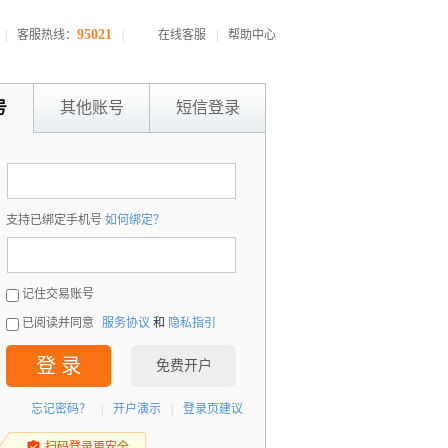
95021
|
客服热线：
|
在线客服
|
帮助中心
号
其他账号
短信登录
：
支持已绑定手机号
如何绑定？
：
记住交易账号
已阅读并同意
服务协议
和
隐私指引
登 录
免费开户
忘记密码？
|
开户演示
|
登录页建议
扫码登录更安全