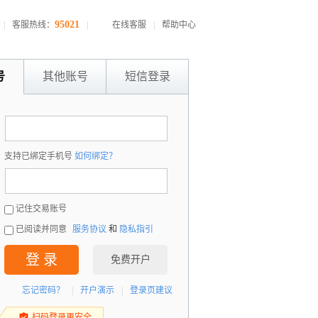
95021
|
客服热线：
|
在线客服
|
帮助中心
号
其他账号
短信登录
：
支持已绑定手机号
如何绑定？
：
记住交易账号
已阅读并同意
服务协议
和
隐私指引
登 录
免费开户
忘记密码？
|
开户演示
|
登录页建议
扫码登录更安全