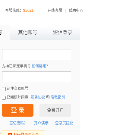
95021
|
客服热线：
|
在线客服
|
帮助中心
号
其他账号
短信登录
：
支持已绑定手机号
如何绑定？
：
记住交易账号
已阅读并同意
服务协议
和
隐私指引
登 录
免费开户
忘记密码？
|
开户演示
|
登录页建议
扫码登录更安全