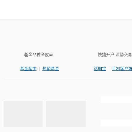
基金品种全覆盖
快捷开户 流畅交易
|
|
基金超市
热销基金
活期宝
手机客户