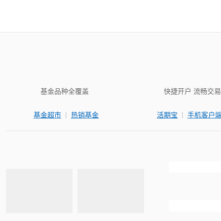
基金品种全覆盖
快捷开户 流畅交易
|
|
基金超市
热销基金
活期宝
手机客户