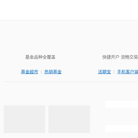
基金品种全覆盖
快捷开户 流畅交易
|
|
基金超市
热销基金
活期宝
手机客户