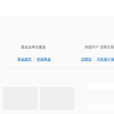
基金品种全覆盖
快捷开户 流畅交易
|
|
基金超市
热销基金
活期宝
手机客户