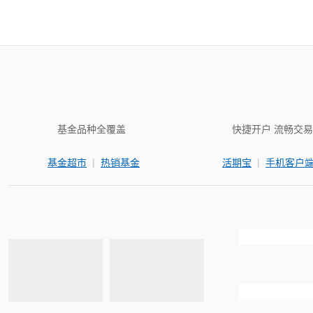
基金品种全覆盖
快捷开户 流畅交易
|
|
基金超市
热销基金
活期宝
手机客户