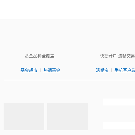
基金品种全覆盖
快捷开户 流畅交易
|
|
基金超市
热销基金
活期宝
手机客户