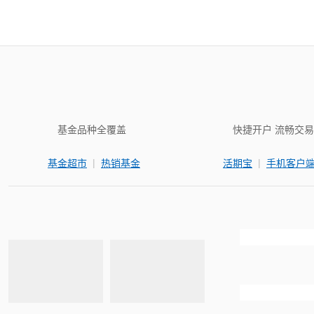
基金品种全覆盖
快捷开户 流畅交易
|
|
基金超市
热销基金
活期宝
手机客户