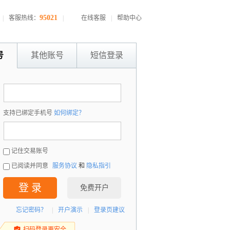
95021
|
客服热线：
|
在线客服
|
帮助中心
号
其他账号
短信登录
：
支持已绑定手机号
如何绑定？
：
记住交易账号
已阅读并同意
服务协议
和
隐私指引
登 录
免费开户
忘记密码？
|
开户演示
|
登录页建议
扫码登录更安全