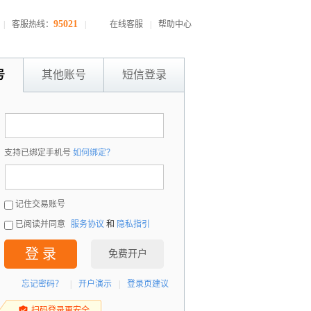
95021
|
客服热线：
|
在线客服
|
帮助中心
号
其他账号
短信登录
：
支持已绑定手机号
如何绑定？
：
记住交易账号
已阅读并同意
服务协议
和
隐私指引
登 录
免费开户
忘记密码？
|
开户演示
|
登录页建议
扫码登录更安全