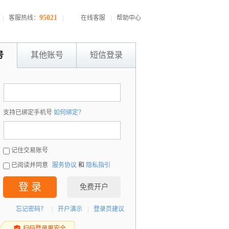
95021
|
客服热线：
|
在线客服
|
帮助中心
号
其他账号
短信登录
：
支持已绑定手机号
如何绑定？
：
记住交易账号
已阅读并同意
服务协议
和
隐私指引
登 录
免费开户
忘记密码？
|
开户演示
|
登录页建议
扫码登录更安全