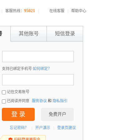
95021
|
客服热线：
|
在线客服
|
帮助中心
号
其他账号
短信登录
：
支持已绑定手机号
如何绑定？
：
记住交易账号
已阅读并同意
服务协议
和
隐私指引
登 录
免费开户
忘记密码？
|
开户演示
|
登录页建议
扫码登录更安全