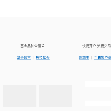
基金品种全覆盖
快捷开户 流畅交易
|
|
基金超市
热销基金
活期宝
手机客户