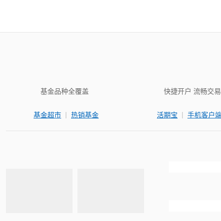
基金品种全覆盖
快捷开户 流畅交易
|
|
基金超市
热销基金
活期宝
手机客户