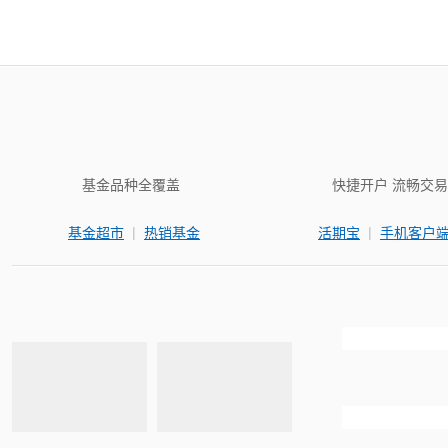
基金品种全覆盖
快捷开户 流畅交易
|
|
基金超市
热销基金
活期宝
手机客户