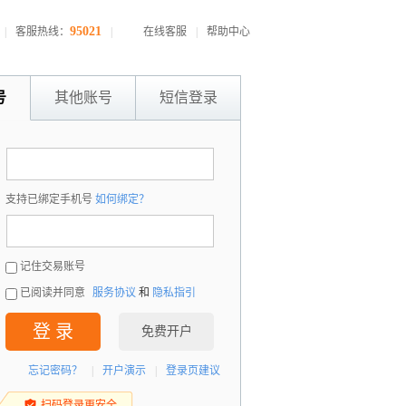
95021
|
客服热线：
|
在线客服
|
帮助中心
号
其他账号
短信登录
：
支持已绑定手机号
如何绑定？
：
记住交易账号
已阅读并同意
服务协议
和
隐私指引
登 录
免费开户
忘记密码？
|
开户演示
|
登录页建议
扫码登录更安全