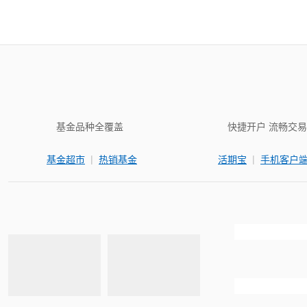
基金品种全覆盖
快捷开户 流畅交易
|
|
基金超市
热销基金
活期宝
手机客户