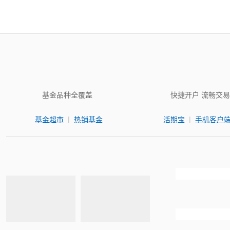
基金品种全覆盖
快捷开户 流畅交易
|
|
基金超市
热销基金
活期宝
手机客户