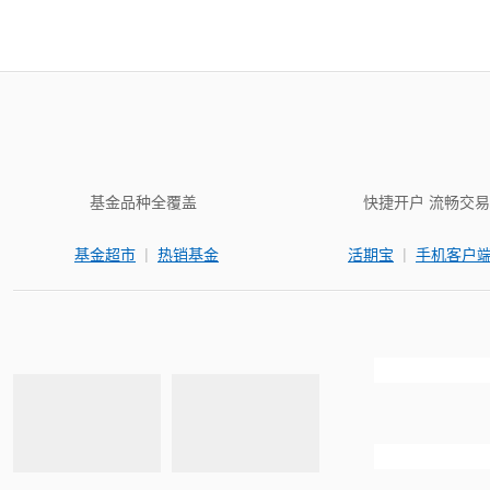
基金品种全覆盖
快捷开户 流畅交易
|
|
基金超市
热销基金
活期宝
手机客户