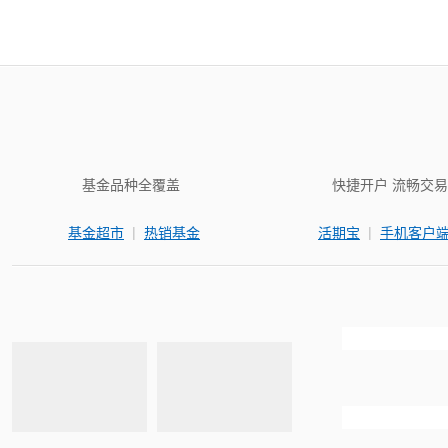
基金品种全覆盖
快捷开户 流畅交易
|
|
基金超市
热销基金
活期宝
手机客户