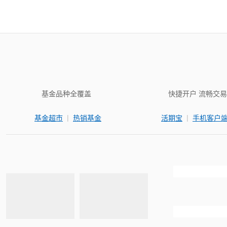
基金品种全覆盖
快捷开户 流畅交易
|
|
基金超市
热销基金
活期宝
手机客户