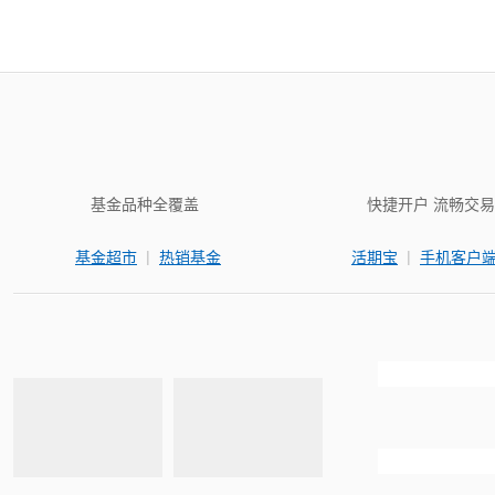
基金品种全覆盖
快捷开户 流畅交易
|
|
基金超市
热销基金
活期宝
手机客户