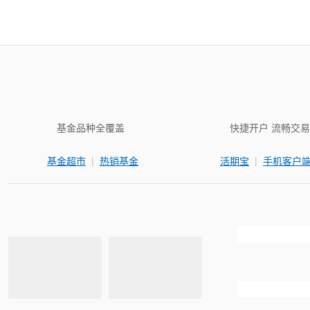
基金品种全覆盖
快捷开户 流畅交易
|
|
基金超市
热销基金
活期宝
手机客户