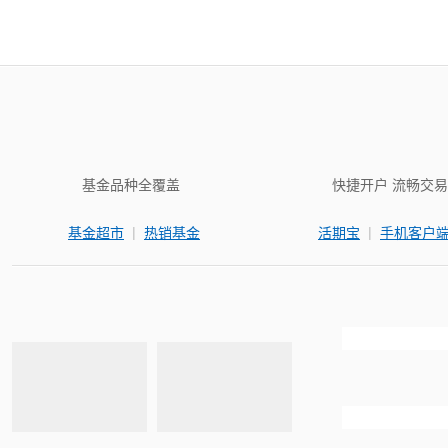
基金品种全覆盖
快捷开户 流畅交易
|
|
基金超市
热销基金
活期宝
手机客户